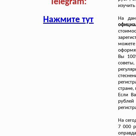
Telegram:
изучить
Нажмите тут
На дан
официа
стоимос
зарегис
можете
оформят
Вы 100
советы,
регуля
стеснен
регистр
стране,
Если В
рублей
регистр
На сего
7 000 р
оправд