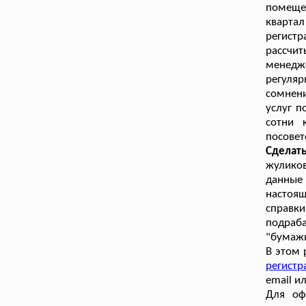
помещен
кварта
регист
рассчи
менедж
регуля
сомнен
услуг п
сотни 
посовет
Сделат
жуликов
данные 
настоя
справк
подраба
"бумажн
В этом 
регистр
email и
Для оф