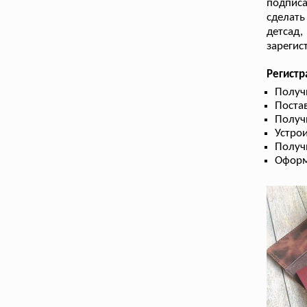
подпис
сделат
детсад,
зарегис
Регист
Получ
Поста
Получ
Устрои
Получ
Оформ