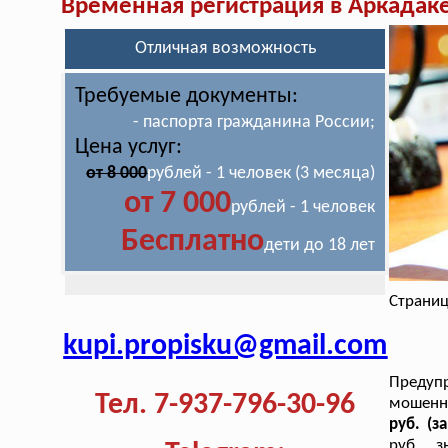
Временная регистрация в Аркадак
Отличная возможность
Требуемые документы:
- паспорта гражданина России;
Цена услуг:
от 8 000
рублей - 1 человек (3 месяца)
от 7 000
рублей - 1 человек
Бесплатно
дети до 18 лет
Страниц
kupi.propisku@gmail.com
Предупр
Тел. 7-937-796-30-96
мошенн
руб. (з
руб. , 