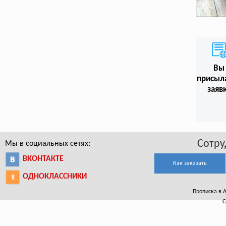
Вы
присыл
заяв
Сотру
Мы в социальных сетях:
ВКОНТАКТЕ
Как заказать
ОДНОКЛАССНИКИ
Прописка в А
С